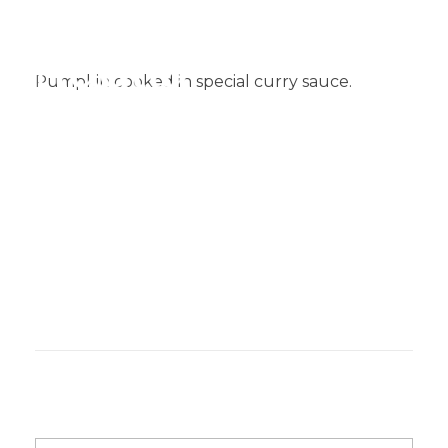
Pumpkin cooked in special curry sauce.​
Muglia
Restaurante de comida India