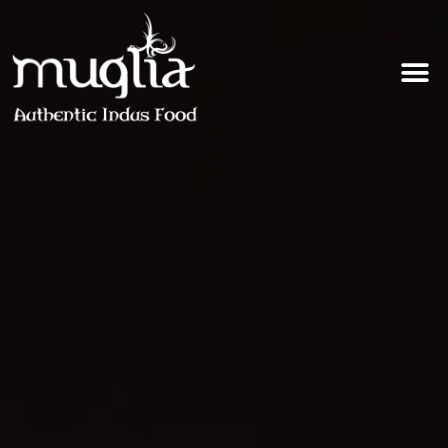
Muglia
Restaurante de comida India