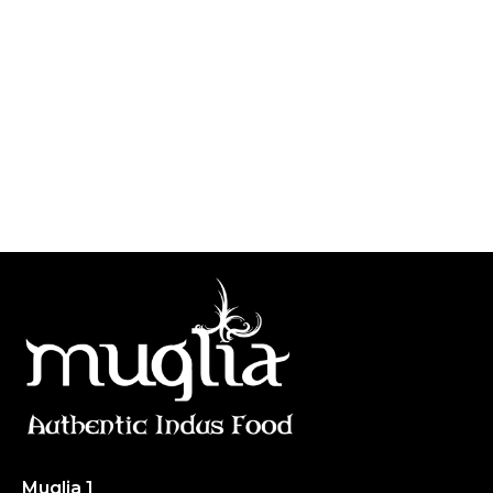
Muglia
Restaurante de comida India
Muglia 1