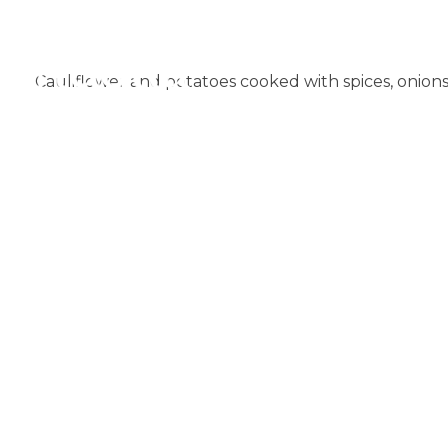
Cauliflower and potatoes cooked with spices, onions
Muglia
Restaurante de comida India