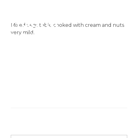
Mixed vegetable cooked with cream and nuts
very mild.​
Muglia
Restaurante de comida India