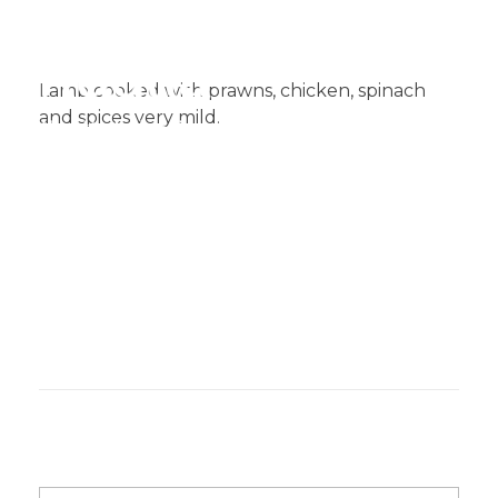
Lamb cooked with prawns, chicken, spinach
and spices very mild.​
Muglia
Restaurante de comida India