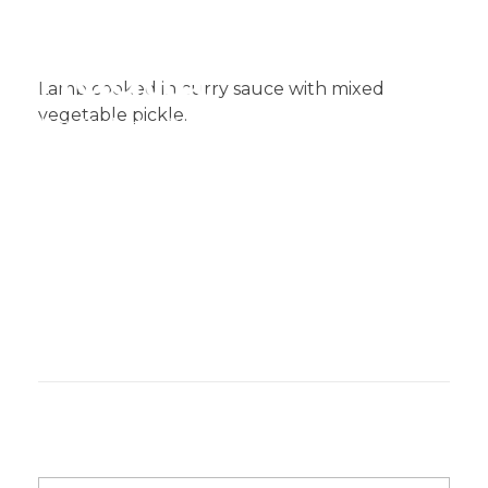
Lamb cooked in curry sauce with mixed
vegetable pickle.​
Muglia
Restaurante de comida India