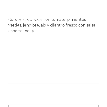
Cordero cocinado con tomate, pimientos
verdes, jengibre, ajo y cilantro fresco con salsa
especial balty.​
Muglia
Restaurante de comida India