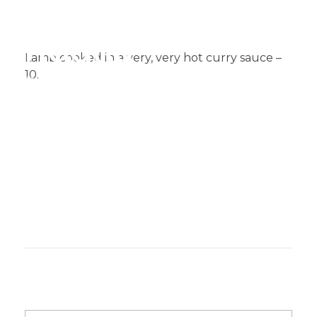
Lamb cooked in a very, very hot curry sauce –
10.​
Muglia
Restaurante de comida India