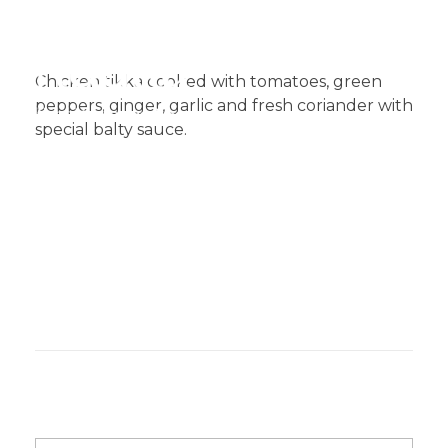
Chicken tikka cooked with tomatoes, green
peppers, ginger, garlic and fresh coriander with
special balty sauce.​
Muglia
Restaurante de comida India