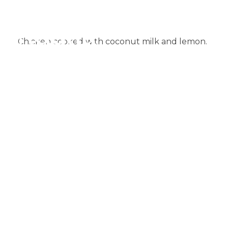
Chicken cooked with coconut milk and lemon.​
Muglia
Restaurante de comida India