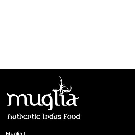
Muglia
Restaurante de comida India
Muglia 1