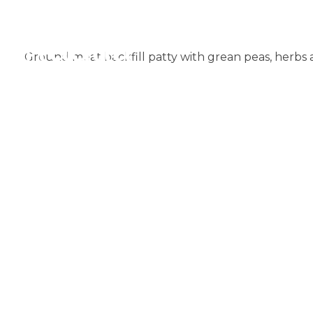
Ground meat backfill patty with grean peas, herbs a
Muglia
Restaurante de comida India