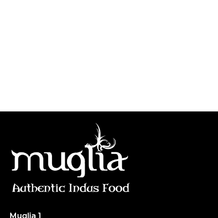
Muglia
Restaurante de comida India
Muglia 1